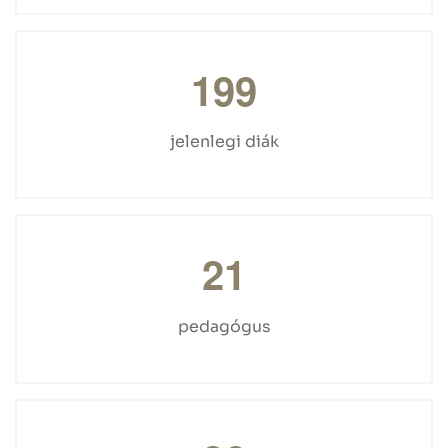
1
9
9
jelenlegi diák
2
1
pedagógus