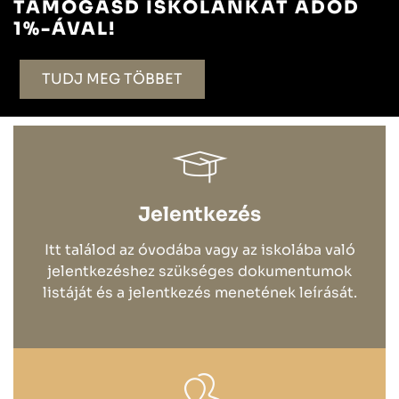
TÁMOGASD ISKOLÁNKAT ADÓD
1%-ÁVAL!
TUDJ MEG TÖBBET
Jelentkezés
Itt találod az óvodába vagy az iskolába való
jelentkezéshez szükséges dokumentumok
listáját és a jelentkezés menetének leírását.