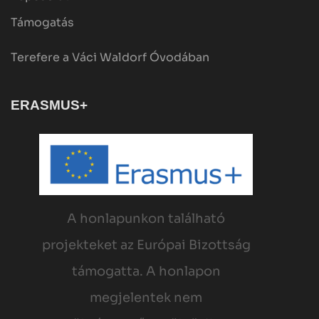
Támogatás
Terefere a Váci Waldorf Óvodában
ERASMUS+
A honlapunkon található
projekteket az Európai Bizottság
támogatta. A honlapon
megjelentek nem