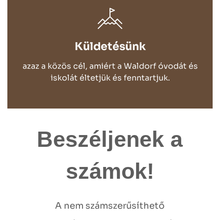
Küldetésünk
azaz a közös cél, amiért a Waldorf óvodát és
iskolát éltetjük és fenntartjuk.
Beszéljenek a
számok!
A nem számszerűsíthető