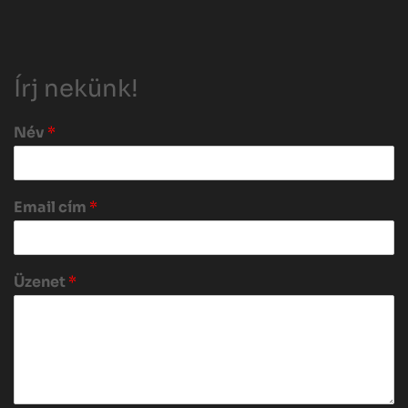
Írj nekünk!
Név
*
Email cím
*
Üzenet
*